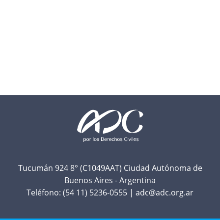
F
o
o
t
Tucumán 924 8° (C1049AAT) Ciudad Autónoma de
Buenos Aires - Argentina
e
Teléfono:
(54 11) 5236-0555
|
adc@adc.org.ar
r