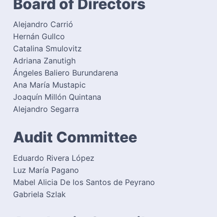
Board of Directors
c
a
h
t
o
Alejandro Carrió
s
i
Hernán Gullco
C
o
i
Catalina Smulovitz
n
v
Adriana Zanutigh
i
Ángeles Baliero Burundarena
l
e
Ana María Mustapic
s
Joaquín Millón Quintana
Alejandro Segarra
Audit Committee
Eduardo Rivera López
Luz María Pagano
Mabel Alicia De los Santos de Peyrano
Gabriela Szlak