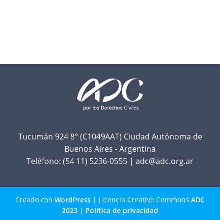
F
o
o
t
Tucumán 924 8° (C1049AAT) Ciudad Autónoma de
Buenos Aires - Argentina
e
Teléfono:
(54 11) 5236-0555
|
adc@adc.org.ar
r
Creado con
WordPress
| Licencia Creative Commons
ADC
2023
|
Política de privacidad