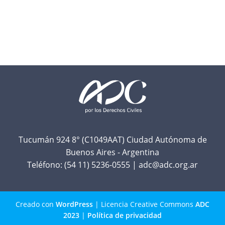
F
o
o
t
Tucumán 924 8° (C1049AAT) Ciudad Autónoma de
Buenos Aires - Argentina
e
Teléfono:
(54 11) 5236-0555
|
adc@adc.org.ar
r
Creado con
WordPress
| Licencia Creative Commons
ADC
2023
|
Política de privacidad