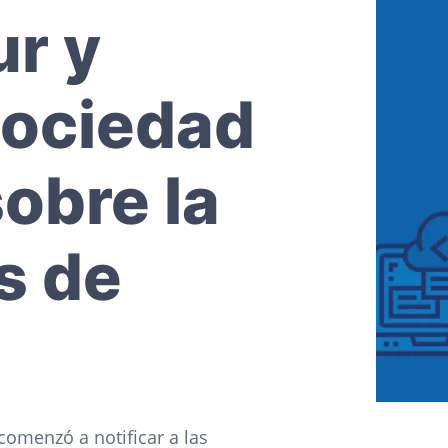
ur y
sociedad
sobre la
s de
comenzó a notificar a las