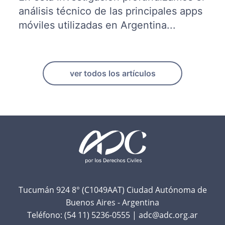
análisis técnico de las principales apps
móviles utilizadas en Argentina...
ver todos los artículos
F
o
o
t
Tucumán 924 8° (C1049AAT) Ciudad Autónoma de
Buenos Aires - Argentina
e
Teléfono:
(54 11) 5236-0555
|
adc@adc.org.ar