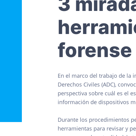
3 mirad
c
d
g
o
s
i
o
i
C
i
ó
p
n
herrami
v
n
r
a
i
l
p
i
e
forense 
s
r
n
i
c
n
i
c
p
En el marco del trabajo de la 
i
a
Derechos Civiles (ADC), convo
p
l
perspectiva sobre cuál es el e
a
información de dispositivos m
l
Durante los procedimientos pe
herramientas para revisar y pe