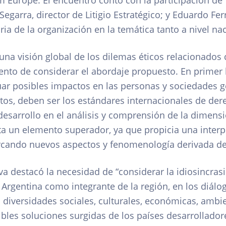
 Europe. El encuentro contó con la participación de V
Segarra, director de Litigio Estratégico; y Eduardo Fer
ria de la organización en la temática tanto a nivel n
: una visión global de los dilemas éticos relacionados c
nto de considerar el abordaje propuesto. En primer l
uar posibles impactos en las personas y sociedades g
 datos, deben ser los estándares internacionales de 
esarrollo en el análisis y comprensión de la dimensi
 un elemento superador, ya que propicia una interp
rcando nuevos aspectos y fenomenología derivada de 
iva destacó la necesidad de “considerar la idiosincrasi
 Argentina como integrante de la región, en los diálog
iversidades sociales, culturales, económicas, ambient
ibles soluciones surgidas de los países desarrollador