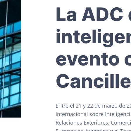
c
d
g
o
s
La ADC 
i
o
i
C
i
ó
p
n
v
n
r
a
i
intelige
l
p
i
e
s
r
n
evento 
i
c
n
i
c
p
Cancille
i
a
p
l
a
l
Entre el 21 y 22 de marzo de 2
Internacional sobre Inteligenci
Relaciones Exteriores, Comerci