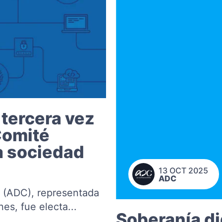
 tercera vez
Comité
la sociedad
13 OCT 2025
ADC
s (ADC), representada
nes, fue electa...
Soberanía di