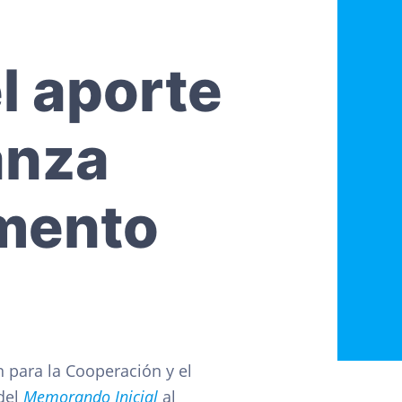
l aporte
anza
omento
 para la Cooperación y el
del
Memorando Inicial
al