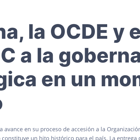
a, la OCDE y e
DC a la gobern
gica en un m
o
a avance en su proceso de accesión a la Organización
onstituye un hito histórico para el país. La entrega 