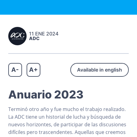
c
n
r
a
h
p
i
o
s
r
n
C
i
c
i
11 ENE 2024
n
i
v
ADC
i
c
p
l
i
a
e
s
p
l
a
A-
A+
Available in english
l
Anuario 2023
Terminó otro año y fue mucho el trabajo realizado.
La ADC tiene un historial de lucha y búsqueda de
nuevos horizontes, de participar de las discusiones
difíciles pero trascendentes. Aquellas que creemos