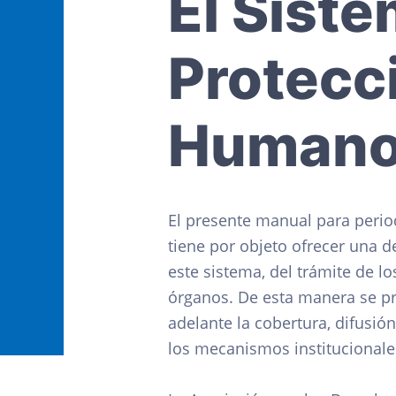
El Sist
c
d
g
o
s
i
o
i
C
i
ó
p
n
Protecc
v
n
r
a
i
l
p
i
e
Human
s
r
n
i
c
n
i
c
p
El presente manual para perio
i
a
tiene por objeto ofrecer una de
p
l
este sistema, del trámite de lo
a
órganos. De esta manera se pre
l
adelante la cobertura, difusió
los mecanismos institucionale