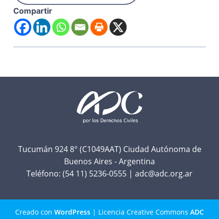
Compartir
F
o
o
t
Tucumán 924 8° (C1049AAT) Ciudad Autónoma de
Buenos Aires - Argentina
e
Teléfono:
(54 11) 5236-0555
|
adc@adc.org.ar
r
Creado con
WordPress
| Licencia Creative Commons
ADC