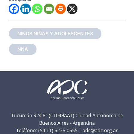
NIÑOS NIÑAS Y ADOLESCENTES
NNA
F
o
o
t
Tucumán 924 8° (C1049AAT) Ciudad Autónoma de
Buenos Aires - Argentina
e
Teléfono:
(54 11) 5236-0555
|
adc@adc.org.ar