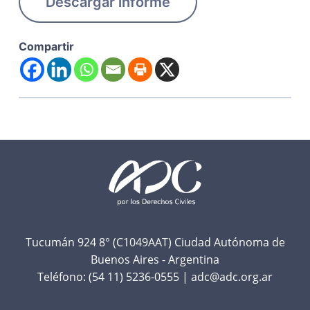
Descargar informe
Compartir
F
o
o
t
Tucumán 924 8° (C1049AAT) Ciudad Autónoma de
Buenos Aires - Argentina
e
Teléfono:
(54 11) 5236-0555
|
adc@adc.org.ar
r