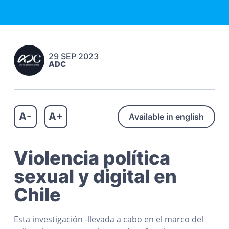
c
n
r
a
h
p
i
o
s
r
n
C
i
c
i
29 SEP 2023
n
i
v
ADC
i
c
p
l
i
a
e
s
p
l
a
A-
A+
Available in english
l
Violencia política
sexual y digital en
Chile
Esta investigación -llevada a cabo en el marco del