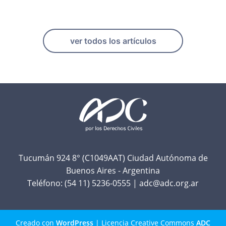
ver todos los artículos
F
o
o
t
Tucumán 924 8° (C1049AAT) Ciudad Autónoma de
Buenos Aires - Argentina
e
Teléfono:
(54 11) 5236-0555
|
adc@adc.org.ar
r
Creado con
WordPress
| Licencia Creative Commons
ADC